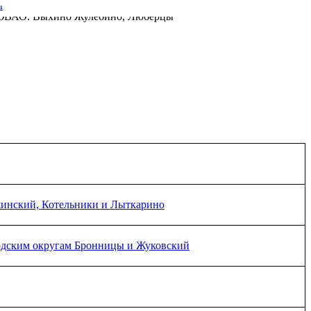
жинский, Котельники и Лыткарино
родским округам Бронницы и Жуковский