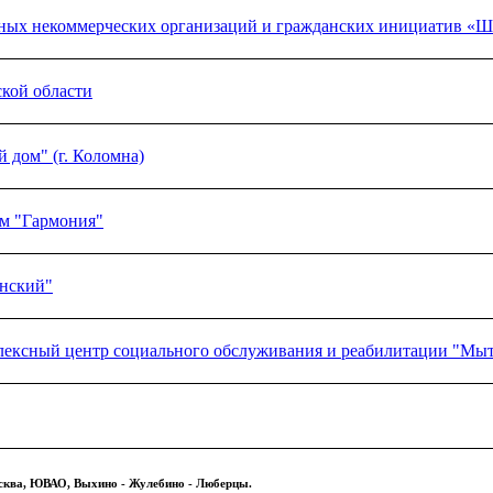
ых некоммерческих организаций и гражданских инициатив «Ш
кой области
дом" (г. Коломна)
ям "Гармония"
нский"
лексный центр социального обслуживания и реабилитации "М
сква, ЮВАО, Выхино - Жулебино - Люберцы.