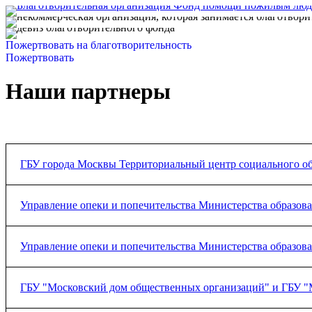
Пожертвовать на благотворительность
Пожертвовать
Наши партнеры
ГБУ города Москвы Территориальный центр социального 
Соглашение о сотрудничестве
Управление опеки и попечительства Министерства образов
Соглашение о сотрудничестве
Управление опеки и попечительства Министерства образов
Соглашение о сотрудничестве
ГБУ "Московский дом общественных организаций" и ГБУ "