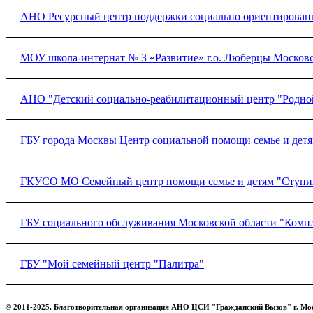
АНО Ресурсный центр поддержки социально ориентированн
Ознакомиться с соглашением (
нажмите на ссылку
).
МОУ школа-интернат № 3 «Развитие» г.о. Люберцы Московс
АНО "Детский социально-реабилитационный центр "Родной 
ГБУ города Москвы Центр социальной помощи семье и дет
ГКУСО МО Семейный центр помощи семье и детям "Ступи
ГБУ социального обслуживания Московской области "Комп
ГБУ "Мой семейный центр "Палитра"
Посмотреть договор о сотрудничестве.
© 2011-2025. Благотворительная организация АНО ЦСИ "Гражданский Вызов" г. Мо