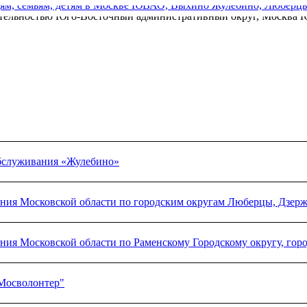
обслуживания «Жулебино»
ания Московской области по городским округам Люберцы, Дзер
ания Московской области по Раменскому Городскому округу, го
Мосволонтер"