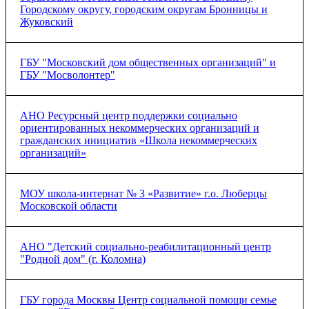
Городскому округу, городским округам Бронницы и
Жуковский
Соглашение о сотрудничестве
ГБУ "Московский дом общественных организаций" и
ГБУ "Мосволонтер"
АНО Ресурсный центр поддержки социально
ориентированных некоммерческих организаций и
гражданских инициатив «Школа некоммерческих
организаций»
Ознакомиться с соглашением (
нажмите на ссылку
).
МОУ школа-интернат № 3 «Развитие» г.о. Люберцы
Московской области
АНО "Детский социально-реабилитационный центр
"Родной дом" (г. Коломна)
ГБУ города Москвы Центр социальной помощи семье