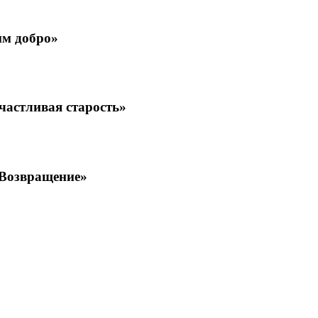
им добро»
астливая старость»
«Возвращение»