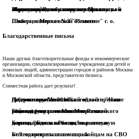
Управление опеки и попечительства Министерства образования Московской области по Раменскому городскому округу, городским округам Бронницы и Жуковский
Школа- интернат №3 "Развитие" г. о. Люберцы Московской области
Благодарственные письма
Наши друзья: благотворительные фонды и некоммерческие
организации, специализированные учреждения для детей и
пожилых людей, администрации городов и районов Москвы
и Московской области, представители бизнеса.
Совместная работа дает результат!
Диплом за участие в Ежегодной премии губернатора Московской области "Наше Подмосковье" в 2014 г.
Благодарность от Министерства социального развития Московской области (управление опеки Раменского района)
Благодарность за благотворительную деятельность и помощь, оказанную партии "Единая Россия"
Благодарность за помощь бойцам на СВО от 9 мотострелкового полка