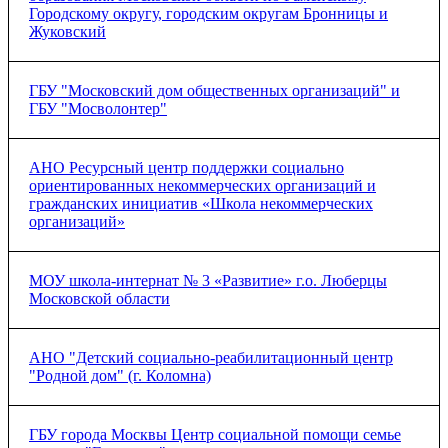
Городскому округу, городским округам Бронницы и
Жуковский
Соглашение о сотрудничестве
ГБУ "Московский дом общественных организаций" и
ГБУ "Мосволонтер"
АНО Ресурсный центр поддержки социально
ориентированных некоммерческих организаций и
гражданских инициатив «Школа некоммерческих
организаций»
Ознакомиться с соглашением (
нажмите на ссылку
).
МОУ школа-интернат № 3 «Развитие» г.о. Люберцы
Московской области
АНО "Детский социально-реабилитационный центр
"Родной дом" (г. Коломна)
ГБУ города Москвы Центр социальной помощи семье